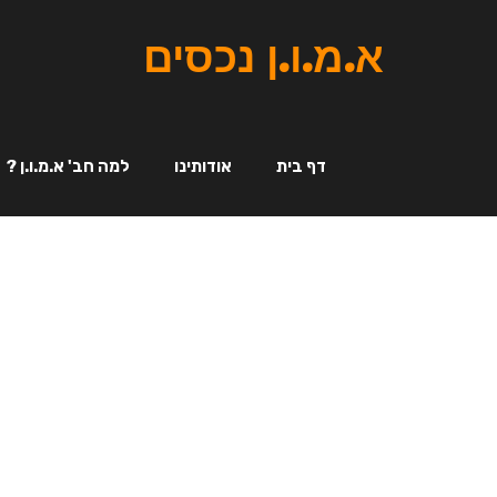
א.מ.ו.ן נכסים
דף בית
אודותינו
למה חב' א.מ.ו.ן ?