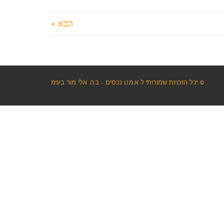
הבא »
© "כל הזכויות שמורות" ל א.מ.ו.ן נכסים - ב.ה. אלי מור בע"מ