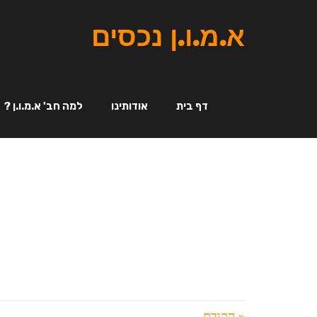
א.מ.ו.ן נכסים
דף בית
אודותינו
למה חב' א.מ.ו.ן ?
« הקודם