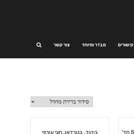
קישורים
מבדר ומיוחד
צור קשר
באור יהודה,נווה רבין, דירת 5 חד'
ביהוד, בנורדאו, חצי עורפי