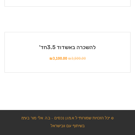
מבצע!
להשכרה באשדוד 3.5חד'
₪
3,100.00
₪
3,500.00
© "כל הזכויות שמורות" ל א.מ.ו.ן נכסים - ב.ה. אלי מור בע"מ
בשיתוף עם וובישראל