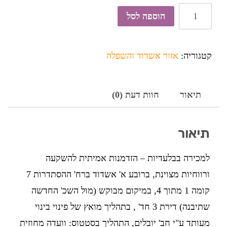
כמות
הוספה לסל
של
למכירה-באשדוד
קטגוריה:
אזור אשדוד והשפלה
דירה
להשקעה
לפינוי
תיאור
חוות דעת (0)
בינוי
תיאור
למכירה בבלעדיות – הזדמנות אמיתית להשקעה
ורווחיות מצוינת, ברובע א' אשדוד ברח' ההסתדרות 7
קומה 1 מתוך 4, במיקום מבוקש (מול השכ' החדשה
שתיבנה) דירת 3 חד' , בתהליך מואץ של פינוי בינוי
מעותד ע"י חב' יובלים, התהליך בסטטוס: וועדה מחוזית