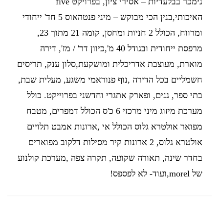
נימכר בבלעדיות – אסירי ציון, בפרויקט five
האיכותי,בנין הכי מבוקש – מיני פנטהאוס 5 חד' ייחודי
ומרווח, הכולל 2 חניות ומחסן, קומה 21 מתוך 23,
מרפסת ייחודית ובגודל 40 מ',כיוון דר' / מז', דירה
מוארת, מעוצבת אדריכלית ומושקעת,סלון ענק, תריסים
חשמליים בכל הדירה ,נוף פנוראמי משגע, מעלית שבת,
בתי ספר, גנים, ופארק אתגרי וחדשני בפרוייקט. כולל
מערכת מיזוג מיני מרכזי 6 כ'ס הכולל דמפרים, מטבח
מפואר אולטרא גלוס הכולל אי ,ארונות אמבט תלויים
אולטרא גלוס, 2 ארונות קיר מסילות דלקוב מפוארים
בחדר שינה, תאורה שקועה, תקרה צפה ,מערכת קולנוע
של morel,ועוד- לא לפספס!