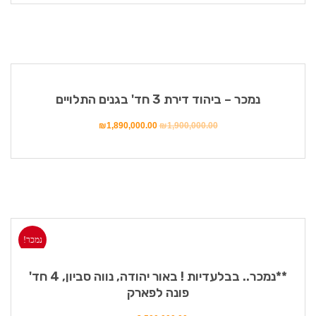
מבצע!
נמכר – ביהוד דירת 3 חד' בגנים התלויים
₪
1,890,000.00
₪
1,900,000.00
נמכר!
**נמכר.. בבלעדיות ! באור יהודה, נווה סביון, 4 חד'
פונה לפארק