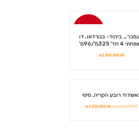
נמכר!
נמכר… ביהוד- בנורדאו, דו
 4 חד' 325מ'/96מ'
₪
2,450,000.00
ע!
אשדוד רובע הקריה, סיטי
₪
2,250,000.00
₪
2,320,000.00