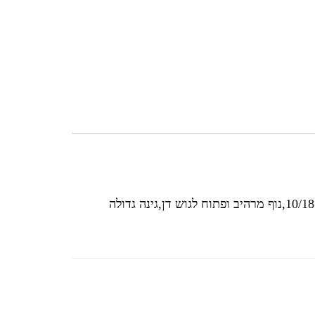
– בקרית אונו, פסגת אונו, יצחק רבין, בניין מנרב,מיני פנטהאוס 5 חדרים מטופח, בניין בן 9, קומה 10/18,נוף מרהיב ופתוח לגוש דן,גינה גדולה