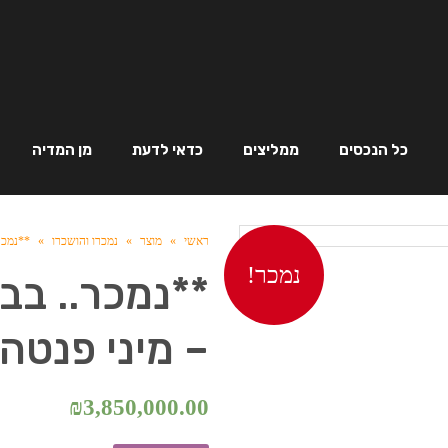
כל הנכסים
ממליצים
כדאי לדעת
מן המדיה
ראשי
»
מוצר
»
נמכרו והושכרו
»
**נמכר..
נמכר!
**נמכר.. בבל
– מיני פנטהאוס 5 חד'
₪
3,850,000.00