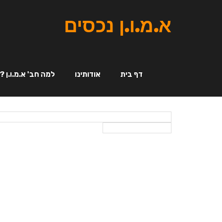
א.מ.ו.ן נכסים
דף בית
אודותינו
למה חב' א.מ.ו.ן ?